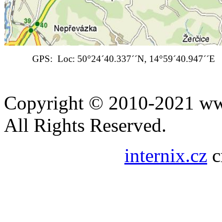
GPS: Loc: 50°24´40.337´´N, 14°59´40.947´´E
Copyright © 2010-2021 www
All Rights Reserved.
internix.cz
c