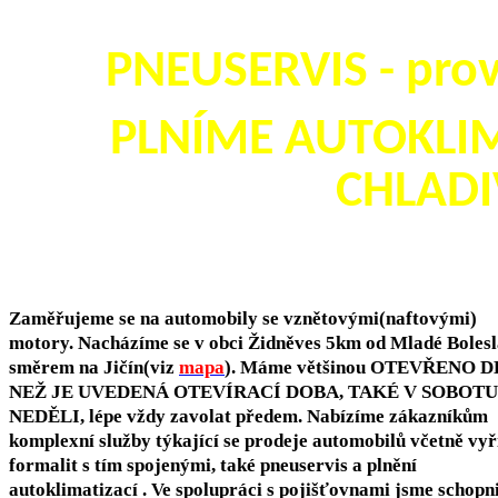
PNEUSERVIS - pro
PLNÍME AUTOKLIM
CHLADI
Zaměřujeme se na automobily se vznětovými(naftovými)
motory. Nacházíme se v obci Židněves 5km od Mladé Bolesl
směrem na Jičín(viz
mapa
). Máme většinou OTEVŘENO 
NEŽ JE UVEDENÁ OTEVÍRACÍ DOBA, TAKÉ V SOBOTU 
NEDĚLI, lépe vždy zavolat předem. Nabízíme zákazníkům
komplexní služby týkající se prodeje automobilů včetně vyř
formalit s tím spojenými, také pneuservis a plnění
autoklimatizací . Ve spolupráci s pojišťovnami jsme schop