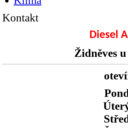
Klima
Kontakt
Diesel 
Židněves u
oteví
Pond
Úte
Stře