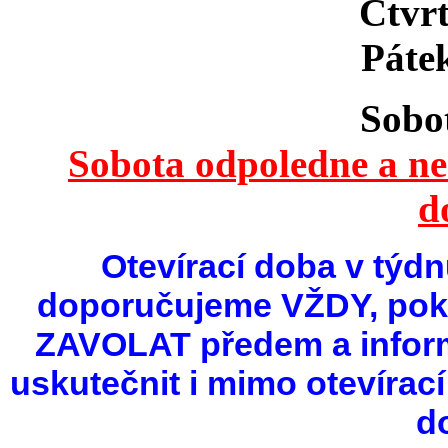
Čtvr
Pát
Sobo
Sobota odpoledne a ned
d
Otevírací doba v týdn
doporučujeme VŽDY, poku
ZAVOLAT předem a infor
uskutečnit i mimo otevírac
d